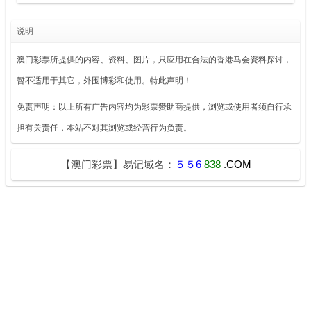
说明
澳门彩票所提供的内容、资料、图片，只应用在合法的香港马会资料探讨，
暂不适用于其它，外围博彩和使用。特此声明！
免责声明：以上所有广告内容均为彩票赞助商提供，浏览或使用者须自行承
担有关责任，本站不对其浏览或经营行为负责。
【澳门彩票】易记域名：
５５6
838
.COM